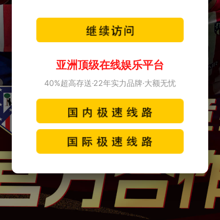
亚洲顶级在线娱乐平台
40%超高存送·22年实力品牌·大额无忧